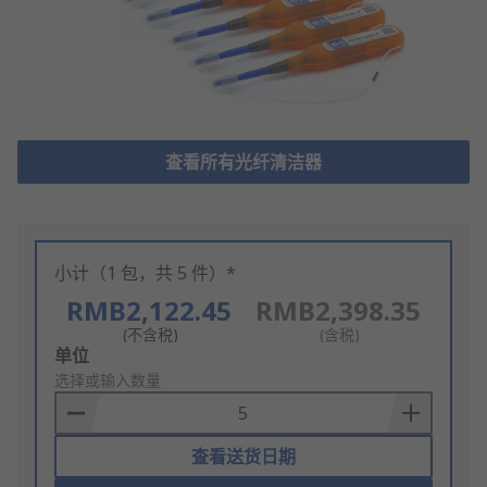
查看所有光纤清洁器
小计（1 包，共 5 件）*
RMB2,122.45
RMB2,398.35
(不含税)
(含税)
Add
单位
to
选择或输入数量
Basket
查看送货日期