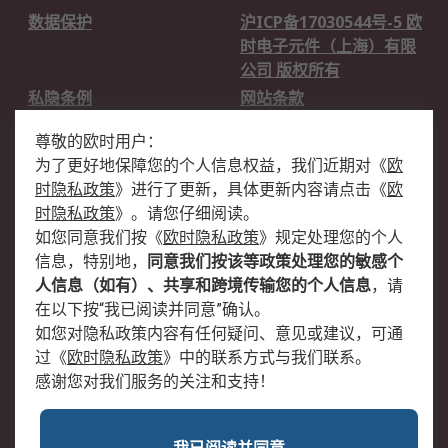
数据保护
沪ICP备17030544号-5 欧
时电子元件（上海）有限
公司 版权所有
私隐条例
网站条款
邮件安全
销售条款和条件
尊敬的欧时用户：
为了更好地保障您的个人信息权益，我们近期对
《
欧
关于欧时
时隐私政策
》
进行了更新，具体更新内容请点击
《
欧
欧时销售条款
账户和付款
时隐私政策
》
。请您仔细阅读。
如您同意我们按
《
欧时隐私政策
》
规定处理您的个人
企业集团
全球办事处
信息，特别地，
同意我们按该等政策处理您的敏感个
关于我们
新闻中心
人信息（如有）、共享和跨境传输您的个人信息
，请
加入我们
在以下按“我已阅读并同意”确认。
如您对隐私政策内容有任何疑问、意见或建议，可通
过
《
欧时隐私政策
》
中的联系方式与我们联系。
感谢您对我们服务的关注和支持！