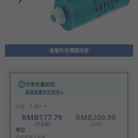
查看所有薄膜电容
可享批量折扣
查看批量定价选项
小计（1 件）*
RMB177.79
RMB200.90
(不含税)
(含税)
Add
单位
to
选择或输入数量