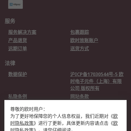
服务
服务解决方案
包裹跟踪
产品退货
欧时放账账户
远期订单
送货方式
法律
数据保护
沪ICP备17030544号-5 欧
时电子元件（上海）有限
公司 版权所有
私隐条例
网站条款
邮件安全
销售条款和条件
尊敬的欧时用户：
为了更好地保障您的个人信息权益，我们近期对
《
欧
关于欧时
时隐私政策
》
进行了更新，具体更新内容请点击
《
欧
欧时销售条款
账户和付款
时隐私政策
》
。请您仔细阅读。