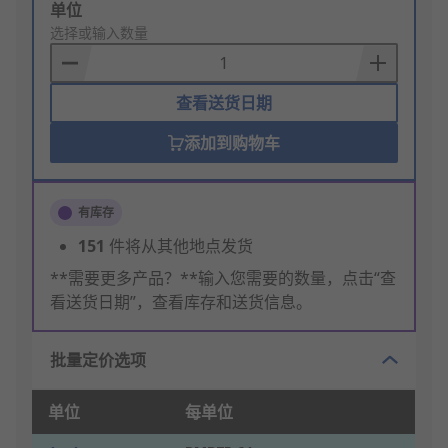
Add
单位
to
选择或输入数量
Basket
查看送货日期
添加到购物车
有库存
151
件将从其他地点发货
**需要更多产品？**输入您需要的数量，点击“查
看送货日期”，查看库存和送货信息。
批量定价选项
单位
每单位