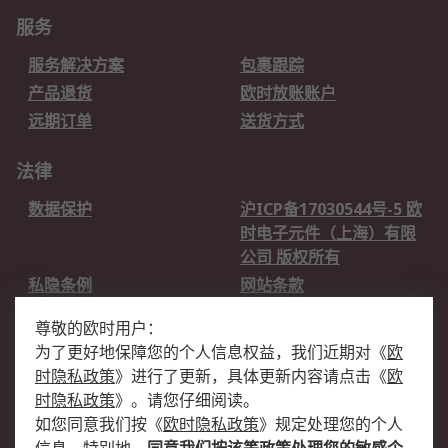
服务
服务解决方案
包裹跟踪
产品退货
欧时放账账户
远期订单
送货方式
法律
数据保护
沪ICP备17030544号-5 欧
时电子元件（上海）有限
公司 版权所有
私隐条例
网站条款
邮件安全
销售条款和条件
尊敬的欧时用户：
为了更好地保障您的个人信息权益，我们近期对
《
欧
关于欧时
时隐私政策
》
进行了更新，具体更新内容请点击
《
欧
欧时销售条款
账户和付款
时隐私政策
》
。请您仔细阅读。
如您同意我们按
《
欧时隐私政策
》
规定处理您的个人
企业集团
全球办事处