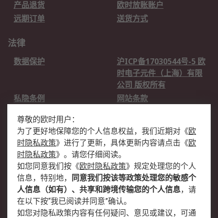
产品退货
欧时放账账户
远期订单
送货方式
法律
数据保护
沪ICP备17030544号-5 欧
时电子元件（上海）有限
公司 版权所有
私隐条例
网站条款
邮件安全
销售条款和条件
尊敬的欧时用户：
为了更好地保障您的个人信息权益，我们近期对
《
欧
关于欧时
时隐私政策
》
进行了更新，具体更新内容请点击
《
欧
欧时销售条款
账户和付款
时隐私政策
》
。请您仔细阅读。
如您同意我们按
《
欧时隐私政策
》
规定处理您的个人
企业集团
全球办事处
信息，特别地，
同意我们按该等政策处理您的敏感个
关于我们
新闻中心
人信息（如有）、共享和跨境传输您的个人信息
，请
加入我们
在以下按“我已阅读并同意”确认。
如您对隐私政策内容有任何疑问、意见或建议，可通