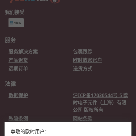
我们接受
服务
服务解决方案
包裹跟踪
产品退货
欧时放账账户
远期订单
送货方式
法律
数据保护
沪ICP备17030544号-5 欧
时电子元件（上海）有限
公司 版权所有
私隐条例
网站条款
邮件安全
销售条款和条件
尊敬的欧时用户：