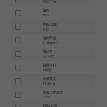
聚氯乙烯
颜色
灰色
单面/双面
单侧
泡沫密度
105kg/m³
商品名
RS PRO
粘胶材料
丙烯酸
拉伸强度
16N/cm
最低工作温度
70°C
标准/认证