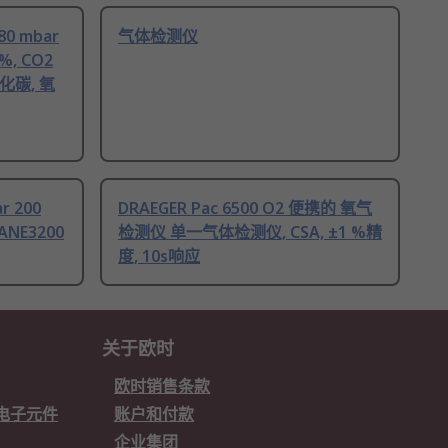
0 mbar
气体检测仪
%, CO2
化碳, 氧
r 200
DRAEGER Pac 6500 O2 便携的 氧气
KANE3200
检测仪 单一气体检测仪, CSA, ±1 %精
度, 10s响应
关于欧时
欧时销售条款
欧时电子元件
账户和付款
企业集团