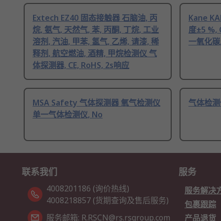
Extech EZ40 固态接触器 石脑油, 丙
Kane K
烷, 氨气, 天然气, 苯, 丙酮, 丁烷, 工业
度±5 %,
溶剂, 汽油, 甲苯, 氢气, 乙烯, 请漆, 稀
一氧化碳,
释剂, 航空燃油, 酒精, 甲烷检测仪 气
体探测器, CE, RoHS, 2s响应
MSA Safety 气体探测器 氧气检测仪
气体检测
单一气体检测仪, No
联系我们
服务
4008201186 (询价热线)
服务解决
4008218857 (货期查询及售后服务)
包裹跟踪
服务邮箱: R.RSCN@rs.rsgroup.com
产品退货