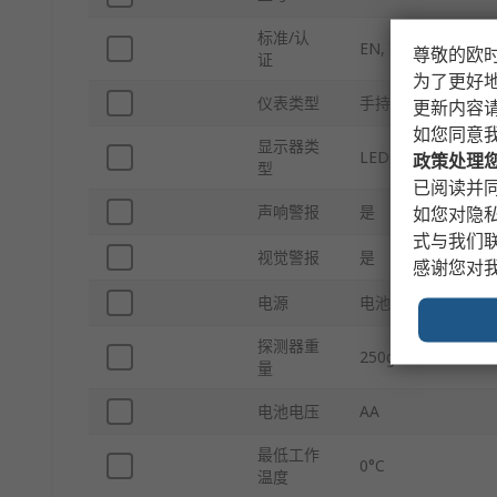
标准/认
EN, ISO, IEC, CE
尊敬的欧
证
为了更好
仪表类型
手持式
更新内容
如您同意
显示器类
LED
政策处理
型
已阅读并同
声响警报
是
如您对隐
式与我们
视觉警报
是
感谢您对
电源
电池
探测器重
250g
量
电池电压
AA
最低工作
0°C
温度