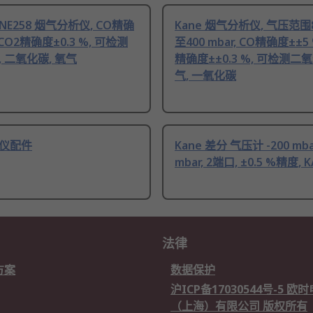
ANE258 烟气分析仪, CO精确
Kane 烟气分析仪, 气压范围8
 CO2精确度±0.3 %, 可检测
至400 mbar, CO精确度±±5 
 二氧化碳, 氧气
精确度±±0.3 %, 可检测二氧
气, 一氧化碳
仪配件
Kane 差分 气压计 -200 mba
mbar, 2端口, ±0.5 %精度, 
法律
方案
数据保护
沪ICP备17030544号-5 
（上海）有限公司 版权所有