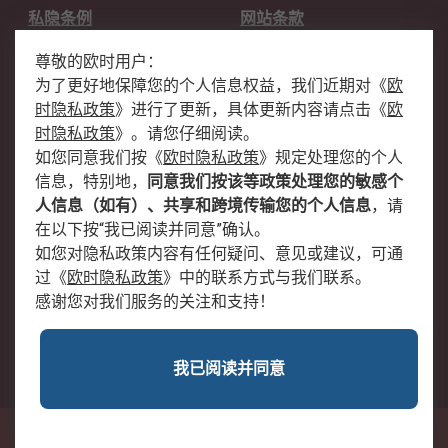
私隐条例
网站条款
邮件安全
销售条款和条件
尊敬的欧时用户：
为了更好地保障您的个人信息权益，我们近期对
《
欧
关于欧时
时隐私政策
》
进行了更新，具体更新内容请点击
《
欧
欧时销售条款
账户和付款
时隐私政策
》
。请您仔细阅读。
如您同意我们按
《
欧时隐私政策
》
规定处理您的个人
企业集团
全球办事处
信息，特别地，
同意我们按该等政策处理您的敏感个
关于我们
新闻中心
人信息（如有）、共享和跨境传输您的个人信息
，请
加入我们
在以下按“我已阅读并同意”确认。
如您对隐私政策内容有任何疑问、意见或建议，可通
过
《
欧时隐私政策
》
中的联系方式与我们联系。
感谢您对我们服务的关注和支持！
我已阅读并同意
沪公网安备 31011502009054号
中国上海市浦东新区东育路227弄3号前滩世贸中心二期C栋5层501单元; 邮编：
200126
© RS Components Ltd