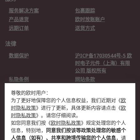
服务解决方案
包裹跟踪
产品退货
欧时放账账户
远期订单
送货方式
法律
数据保护
沪ICP备17030544号-5 欧
时电子元件（上海）有限
公司 版权所有
私隐条例
网站条款
邮件安全
销售条款和条件
尊敬的欧时用户：
为了更好地保障您的个人信息权益，我们近期对
《
欧
关于欧时
时隐私政策
》
进行了更新，具体更新内容请点击
《
欧
欧时销售条款
账户和付款
时隐私政策
》
。请您仔细阅读。
如您同意我们按
《
欧时隐私政策
》
规定处理您的个人
企业集团
全球办事处
信息，特别地，
同意我们按该等政策处理您的敏感个
关于我们
新闻中心
人信息（如有）、共享和跨境传输您的个人信息
，请