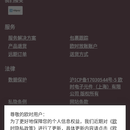
我们接受
服务
服务解决方案
包裹跟踪
产品退货
欧时放账账户
远期订单
送货方式
法律
数据保护
沪ICP备17030544号-5 欧
时电子元件（上海）有限
公司 版权所有
私隐条例
网站条款
邮件安全
销售条款和条件
尊敬的欧时用户：
为了更好地保障您的个人信息权益，我们近期对
《
欧
关于欧时
时隐私政策
》
进行了更新，具体更新内容请点击
《
欧