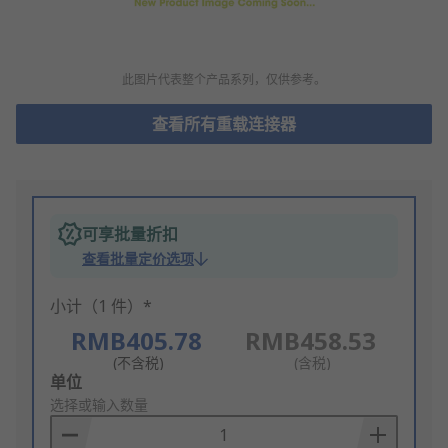
此图片代表整个产品系列，仅供参考。
查看所有重载连接器
可享批量折扣
查看批量定价选项
小计（1 件）*
RMB405.78
RMB458.53
(不含税)
(含税)
Add
单位
to
选择或输入数量
Basket