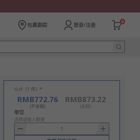
0
包裹跟踪
登录/注册
小计（1 件）*
RMB772.76
RMB873.22
(不含税)
(含税)
Add
单位
to
选择或输入数量
Basket