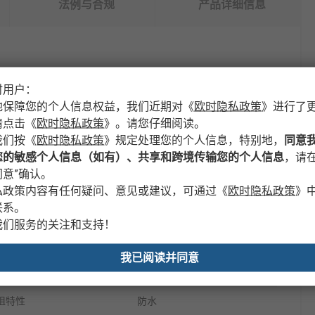
法例与合规
产品详细信息
时用户：
性
值
地保障您的个人信息权益，我们近期对
《
欧时隐私政策
》
进行了
请点击
《
欧时隐私政策
》
。请您仔细阅读。
牌
PULSAR
我们按
《
欧时隐私政策
》
规定处理您的个人信息，特别地，
同意
色
橙色
您的敏感个人信息（如有）、共享和跨境传输您的个人信息
，请在
意”确认。
品类型
反光长裤
私政策内容有任何疑问、意见或建议，可通过
《
欧时隐私政策
》
联系。
料
聚酯
我们服务的关注和支持！
寸
M
我已阅读并同意
膝袋
是
阻特性
防水