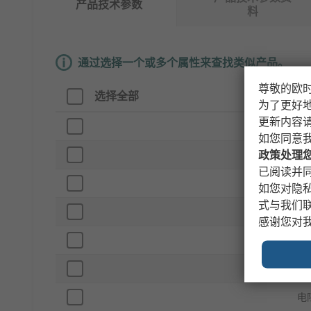
产品技术参数
料
通过选择一个或多个属性来查找类似产品。
尊敬的欧
选择全部
属
为了更好
更新内容
品
如您同意
颜
政策处理
已阅读并同
产
如您对隐
式与我们
材
感谢您对
尺
护
电