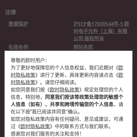
法律
数据保护
沪ICP备17030544号-5 欧
时电子元件（上海）有限
公司 版权所有
私隐条例
网站条款
邮件安全
销售条款和条件
尊敬的欧时用户：
为了更好地保障您的个人信息权益，我们近期对
《
欧
关于欧时
时隐私政策
》
进行了更新，具体更新内容请点击
《
欧
欧时销售条款
账户和付款
时隐私政策
》
。请您仔细阅读。
如您同意我们按
《
欧时隐私政策
》
规定处理您的个人
企业集团
全球办事处
信息，特别地，
同意我们按该等政策处理您的敏感个
关于我们
新闻中心
人信息（如有）、共享和跨境传输您的个人信息
，请
加入我们
在以下按“我已阅读并同意”确认。
如您对隐私政策内容有任何疑问、意见或建议，可通
过
《
欧时隐私政策
》
中的联系方式与我们联系。
感谢您对我们服务的关注和支持！