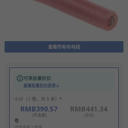
查看所有布电线
可享批量折扣
查看批量定价选项
小计（1 卷，共 5 米）*
RMB390.57
RMB441.34
(不含税)
(含税)
Add
卷
to
选择或输入数量