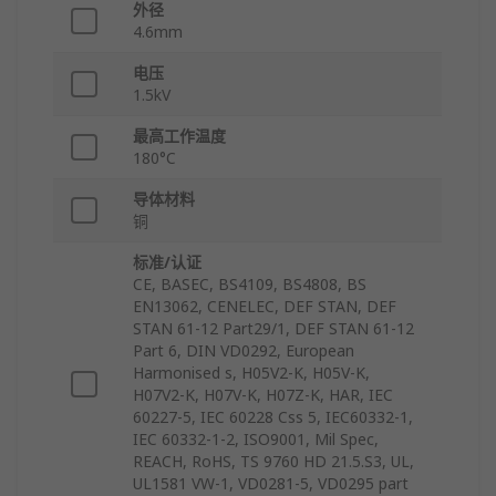
外径
4.6mm
电压
1.5kV
最高工作温度
180°C
导体材料
铜
标准/认证
CE, BASEC, BS4109, BS4808, BS
EN13062, CENELEC, DEF STAN, DEF
STAN 61-12 Part29/1, DEF STAN 61-12
Part 6, DIN VD0292, European
Harmonised s, H05V2-K, H05V-K,
H07V2-K, H07V-K, H07Z-K, HAR, IEC
60227-5, IEC 60228 Css 5, IEC60332-1,
IEC 60332-1-2, ISO9001, Mil Spec,
REACH, RoHS, TS 9760 HD 21.5.S3, UL,
UL1581 VW-1, VD0281-5, VD0295 part