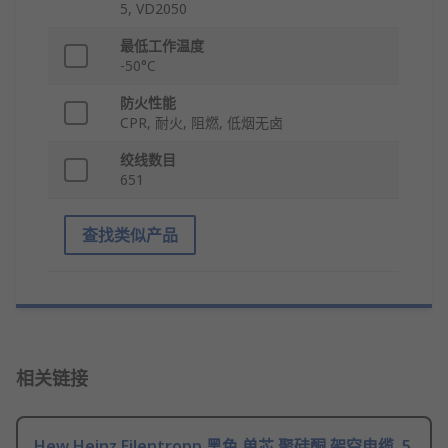
5, VD2050
最低工作温度
-50°C
防火性能
CPR, 耐火, 阻燃, 低烟无卤
绞线数目
651
查找类似产品
相关链接
Hew Heinz Eilentropp 黑色 单芯 聚硅酮 架空电缆, 5