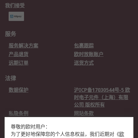
我们接受
服务
服务解决方案
包裹跟踪
产品退货
欧时放账账户
远期订单
送货方式
法律
数据保护
沪ICP备17030544号-5 欧
时电子元件（上海）有限
公司 版权所有
私隐条例
网站条款
邮件安全
销售条款和条件
尊敬的欧时用户：
为了更好地保障您的个人信息权益，我们近期对
《
欧
关于欧时