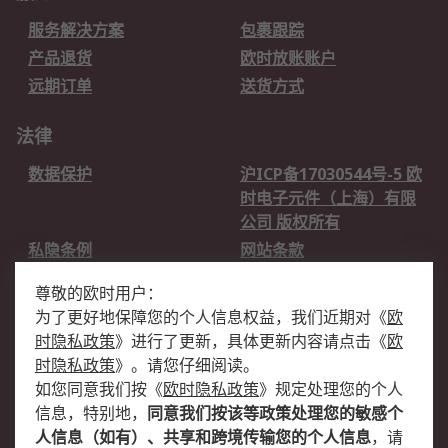
服务解决方案
包裹跟踪
产品退货
欧时放账账户
远期订单
送货方式
法律
数据保护
沪ICP备17030544号-5 欧
时电子元件（上海）有限
公司 版权所有
私隐条例
网站条款
邮件安全
销售条款和条件
尊敬的欧时用户：
为了更好地保障您的个人信息权益，我们近期对
《
欧
关于欧时
时隐私政策
》
进行了更新，具体更新内容请点击
《
欧
欧时销售条款
账户和付款
时隐私政策
》
。请您仔细阅读。
如您同意我们按
《
欧时隐私政策
》
规定处理您的个人
企业集团
全球办事处
信息，特别地，
同意我们按该等政策处理您的敏感个
关于我们
新闻中心
人信息（如有）、共享和跨境传输您的个人信息
，请