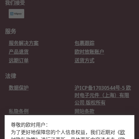
我们接受
服务
服务解决方案
包裹跟踪
产品退货
欧时放账账户
远期订单
送货方式
法律
数据保护
沪ICP备17030544号-5 欧
时电子元件（上海）有限
公司 版权所有
私隐条例
网站条款
邮件安全
销售条款和条件
尊敬的欧时用户：
为了更好地保障您的个人信息权益，我们近期对
《
欧
关于欧时