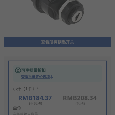
查看所有钥匙开关
可享批量折扣
查看批量定价选项
小计（1 件）*
RMB184.37
RMB208.34
(不含税)
(含税)
Add
单位
to
选择或输入数量