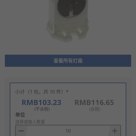
查看所有灯座
小计（1 包，共 10 件）*
RMB103.23
RMB116.65
(不含税)
(含税)
Add
单位
to
选择或输入数量
Basket