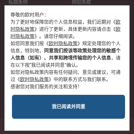
私隐条例
网站条款
邮件安全
销售条款和条件
尊敬的欧时用户：
为了更好地保障您的个人信息权益，我们近期对
《
欧
关于欧时
时隐私政策
》
进行了更新，具体更新内容请点击
《
欧
欧时销售条款
账户和付款
时隐私政策
》
。请您仔细阅读。
如您同意我们按
《
欧时隐私政策
》
规定处理您的个人
企业集团
全球办事处
信息，特别地，
同意我们按该等政策处理您的敏感个
关于我们
新闻中心
人信息（如有）、共享和跨境传输您的个人信息
，请
加入我们
在以下按“我已阅读并同意”确认。
如您对隐私政策内容有任何疑问、意见或建议，可通
过
《
欧时隐私政策
》
中的联系方式与我们联系。
感谢您对我们服务的关注和支持！
我已阅读并同意
沪公网安备 31011502009054号
中国上海市浦东新区东育路227弄3号前滩世贸中心二期C栋5层501单元; 邮编：
200126
© RS Components Ltd