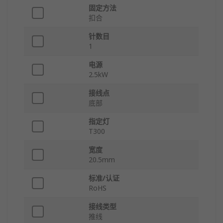
固定方法
扣合
针数目
1
电源
2.5kW
接线点
底部
指定灯
T300
宽度
20.5mm
标准/认证
RoHS
接线类型
推线