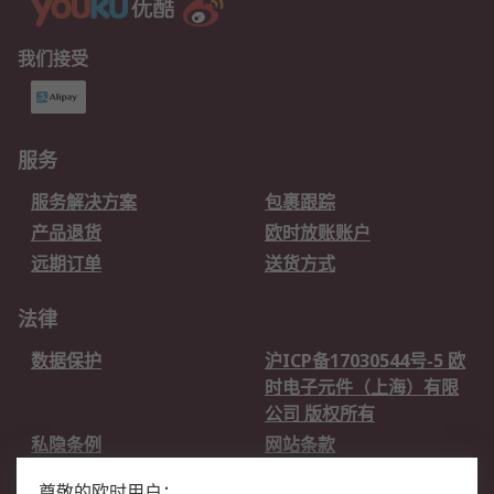
我们接受
服务
服务解决方案
包裹跟踪
产品退货
欧时放账账户
远期订单
送货方式
法律
数据保护
沪ICP备17030544号-5 欧
时电子元件（上海）有限
公司 版权所有
私隐条例
网站条款
邮件安全
销售条款和条件
尊敬的欧时用户：