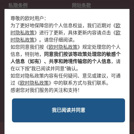
私隐条例
网站条款
邮件安全
销售条款和条件
尊敬的欧时用户：
为了更好地保障您的个人信息权益，我们近期对
《
欧
关于欧时
时隐私政策
》
进行了更新，具体更新内容请点击
《
欧
欧时销售条款
账户和付款
时隐私政策
》
。请您仔细阅读。
如您同意我们按
《
欧时隐私政策
》
规定处理您的个人
企业集团
全球办事处
信息，特别地，
同意我们按该等政策处理您的敏感个
关于我们
新闻中心
人信息（如有）、共享和跨境传输您的个人信息
，请
加入我们
在以下按“我已阅读并同意”确认。
如您对隐私政策内容有任何疑问、意见或建议，可通
过
《
欧时隐私政策
》
中的联系方式与我们联系。
感谢您对我们服务的关注和支持！
我已阅读并同意
沪公网安备 31011502009054号
中国上海市浦东新区东育路227弄3号前滩世贸中心二期C栋5层501单元; 邮编：
200126
© RS Components Ltd