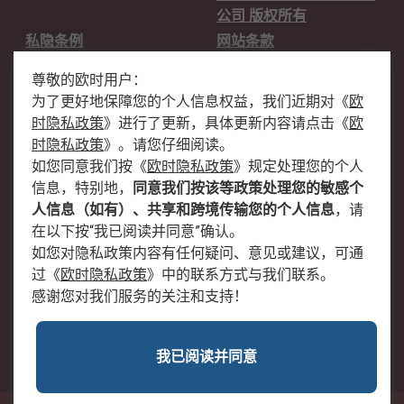
公司 版权所有
私隐条例
网站条款
邮件安全
销售条款和条件
尊敬的欧时用户：
为了更好地保障您的个人信息权益，我们近期对
《
欧
关于欧时
时隐私政策
》
进行了更新，具体更新内容请点击
《
欧
欧时销售条款
账户和付款
时隐私政策
》
。请您仔细阅读。
如您同意我们按
《
欧时隐私政策
》
规定处理您的个人
企业集团
全球办事处
信息，特别地，
同意我们按该等政策处理您的敏感个
关于我们
新闻中心
人信息（如有）、共享和跨境传输您的个人信息
，请
加入我们
在以下按“我已阅读并同意”确认。
如您对隐私政策内容有任何疑问、意见或建议，可通
过
《
欧时隐私政策
》
中的联系方式与我们联系。
感谢您对我们服务的关注和支持！
我已阅读并同意
沪公网安备 31011502009054号