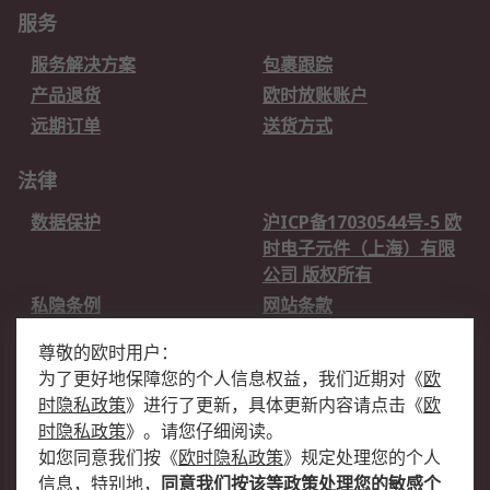
服务
服务解决方案
包裹跟踪
产品退货
欧时放账账户
远期订单
送货方式
法律
数据保护
沪ICP备17030544号-5 欧
时电子元件（上海）有限
公司 版权所有
私隐条例
网站条款
邮件安全
销售条款和条件
尊敬的欧时用户：
为了更好地保障您的个人信息权益，我们近期对
《
欧
关于欧时
时隐私政策
》
进行了更新，具体更新内容请点击
《
欧
欧时销售条款
账户和付款
时隐私政策
》
。请您仔细阅读。
如您同意我们按
《
欧时隐私政策
》
规定处理您的个人
企业集团
全球办事处
信息，特别地，
同意我们按该等政策处理您的敏感个