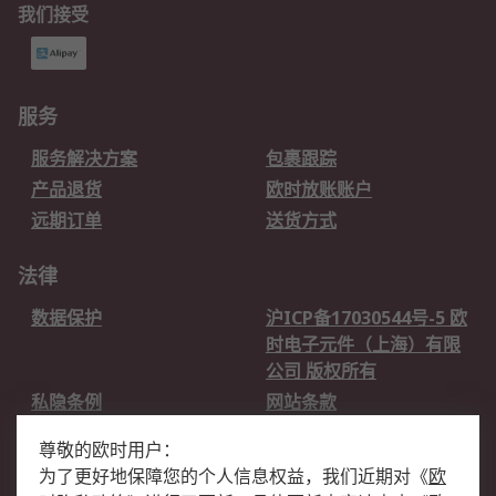
我们接受
服务
服务解决方案
包裹跟踪
产品退货
欧时放账账户
远期订单
送货方式
法律
数据保护
沪ICP备17030544号-5 欧
时电子元件（上海）有限
公司 版权所有
私隐条例
网站条款
邮件安全
销售条款和条件
尊敬的欧时用户：
为了更好地保障您的个人信息权益，我们近期对
《
欧
关于欧时