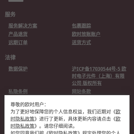
服务
服务解决方案
包裹跟踪
产品退货
欧时放账账户
远期订单
送货方式
法律
数据保护
沪ICP备17030544号-5 欧
时电子元件（上海）有限
公司 版权所有
私隐条例
网站条款
邮件安全
销售条款和条件
尊敬的欧时用户：
为了更好地保障您的个人信息权益，我们近期对
《
欧
关于欧时
时隐私政策
》
进行了更新，具体更新内容请点击
《
欧
欧时销售条款
账户和付款
时隐私政策
》
。请您仔细阅读。
如您同意我们按
《
欧时隐私政策
》
规定处理您的个人