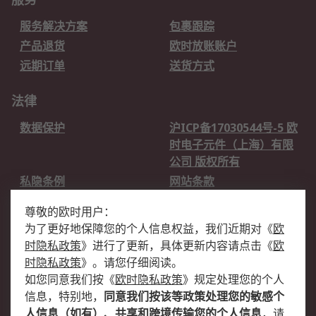
服务解决方案
包裹跟踪
产品退货
欧时放账账户
远期订单
送货方式
法律
数据保护
沪ICP备17030544号-5 欧
时电子元件（上海）有限
公司 版权所有
私隐条例
网站条款
邮件安全
销售条款和条件
尊敬的欧时用户：
为了更好地保障您的个人信息权益，我们近期对
《
欧
关于欧时
时隐私政策
》
进行了更新，具体更新内容请点击
《
欧
欧时销售条款
账户和付款
时隐私政策
》
。请您仔细阅读。
如您同意我们按
《
欧时隐私政策
》
规定处理您的个人
企业集团
全球办事处
信息，特别地，
同意我们按该等政策处理您的敏感个
关于我们
新闻中心
人信息（如有）、共享和跨境传输您的个人信息
，请