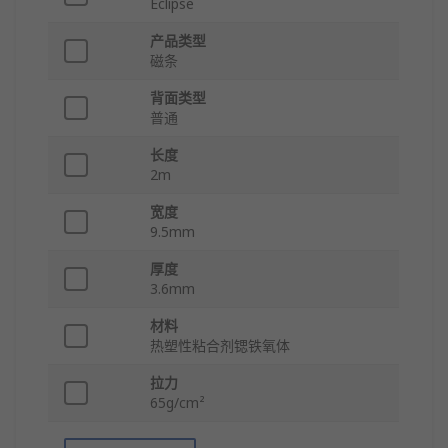
Eclipse
产品类型
磁条
背面类型
普通
长度
2m
宽度
9.5mm
厚度
3.6mm
材料
热塑性粘合剂锶铁氧体
拉力
65g/cm²