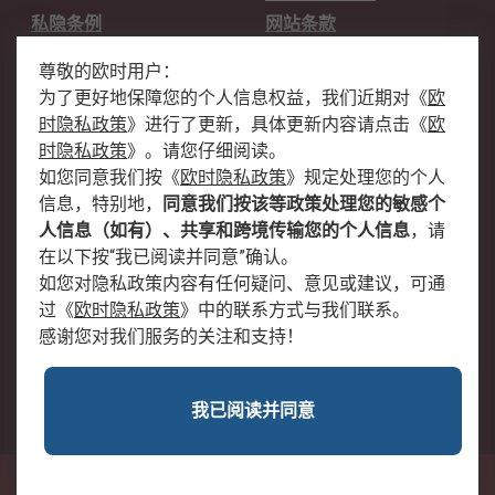
私隐条例
网站条款
邮件安全
销售条款和条件
尊敬的欧时用户：
为了更好地保障您的个人信息权益，我们近期对
《
欧
关于欧时
时隐私政策
》
进行了更新，具体更新内容请点击
《
欧
欧时销售条款
账户和付款
时隐私政策
》
。请您仔细阅读。
如您同意我们按
《
欧时隐私政策
》
规定处理您的个人
企业集团
全球办事处
信息，特别地，
同意我们按该等政策处理您的敏感个
关于我们
新闻中心
人信息（如有）、共享和跨境传输您的个人信息
，请
加入我们
在以下按“我已阅读并同意”确认。
如您对隐私政策内容有任何疑问、意见或建议，可通
过
《
欧时隐私政策
》
中的联系方式与我们联系。
感谢您对我们服务的关注和支持！
我已阅读并同意
沪公网安备 31011502009054号
中国上海市浦东新区东育路227弄3号前滩世贸中心二期C栋5层501单元; 邮编：
200126
© RS Components Ltd