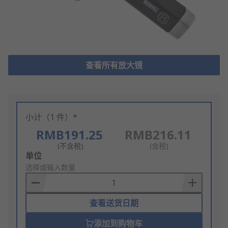
查看所有放大镜
小计（1 件）*
RMB191.25
RMB216.11
(不含税)
(含税)
Add
单位
to
选择或输入数量
Basket
查看送货日期
添加到购物车