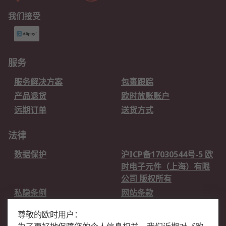
我们接受
服务
服务解决方案
包裹跟踪
产品退货
欧时放账账户
远期订单
送货方式
法律
数据保护
沪ICP备17030544号-5 欧
时电子元件（上海）有限
公司 版权所有
私隐条例
网站条款
邮件安全
销售条款和条件
尊敬的欧时用户：