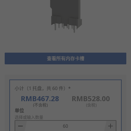
查看所有内存卡槽
小计（1 托盘，共 60 件）*
RMB467.28
RMB528.00
(不含税)
(含税)
Add
单位
to
选择或输入数量
Basket