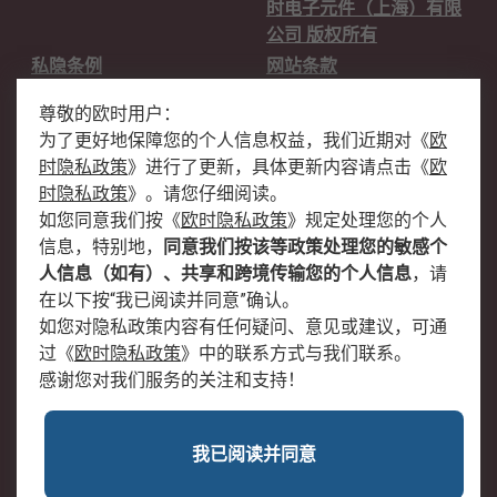
时电子元件（上海）有限
公司 版权所有
私隐条例
网站条款
邮件安全
销售条款和条件
尊敬的欧时用户：
为了更好地保障您的个人信息权益，我们近期对
《
欧
关于欧时
时隐私政策
》
进行了更新，具体更新内容请点击
《
欧
欧时销售条款
账户和付款
时隐私政策
》
。请您仔细阅读。
如您同意我们按
《
欧时隐私政策
》
规定处理您的个人
企业集团
全球办事处
信息，特别地，
同意我们按该等政策处理您的敏感个
关于我们
新闻中心
人信息（如有）、共享和跨境传输您的个人信息
，请
加入我们
在以下按“我已阅读并同意”确认。
如您对隐私政策内容有任何疑问、意见或建议，可通
过
《
欧时隐私政策
》
中的联系方式与我们联系。
感谢您对我们服务的关注和支持！
我已阅读并同意
沪公网安备 31011502009054号