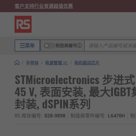
客户支持
行业资源
超值优惠
菜单
制造商编号
/
半导体
/
电源管理 IC
/
电机驱动芯片
STMicroelectronics
45 V, 表面安装, 最大IGBT
封装, dSPIN系列
RS 库存编号
:
828-9898
制造商零件编号
:
L6470H
制