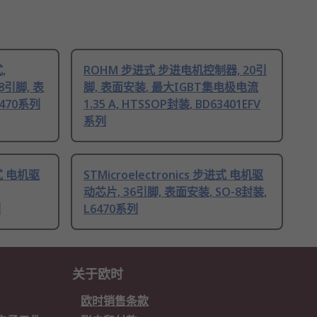
,
ROHM 步进式 步进电机控制器, 20引
8引脚, 表
脚, 表面安装, 最大IGBT集电极电流
6470系列
1.35 A, HTSSOP封装, BD63401EFV
系列
进式 电机驱
STMicroelectronics 步进式 电机驱
动芯片, 36引脚, 表面安装, SO-8封装,
列
L6470系列
关于欧时
欧时销售条款