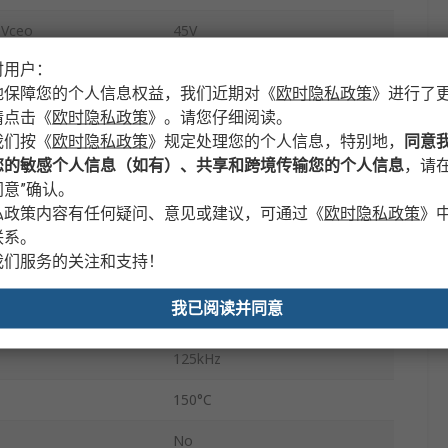
ceo
45V
时用户：
表面
地保障您的个人信息权益，我们近期对
《
欧时隐私政策
》
进行了
TSSOP
请点击
《
欧时隐私政策
》
。请您仔细阅读。
我们按
《
欧时隐私政策
》
规定处理您的个人信息，特别地，
同意
36
您的敏感个人信息（如有）、共享和跨境传输您的个人信息
，请在
意”确认。
7A
私政策内容有任何疑问、意见或建议，可通过
《
欧时隐私政策
》
48V
联系。
我们服务的关注和支持！
8V
我已阅读并同意
-40°C
125kHz
150°C
No