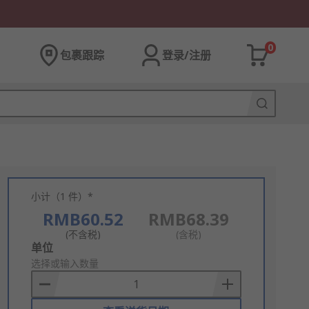
0
包裹跟踪
登录/注册
小计（1 件）*
RMB60.52
RMB68.39
(不含税)
(含税)
Add
单位
to
选择或输入数量
Basket