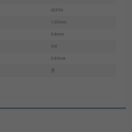
dSPIN
1.05mm
9.8mm
5W
0.65mA
否