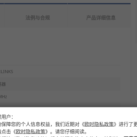
法例与合规
产品详细信息
RLINKS
荡器
MHz
 ppb
时用户：
pF
地保障您的个人信息权益，我们近期对
《
欧时隐私政策
》
进行了
请点击
《
欧时隐私政策
》
。请您仔细阅读。
ropack 高