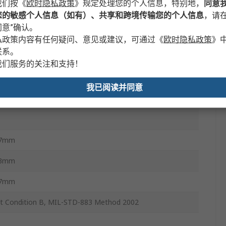
我们按
《
欧时隐私政策
》
规定处理您的个人信息，特别地，
同意
您的敏感个人信息（如有）、共享和跨境传输您的个人信息
，请在
B
意”确认。
°C
私政策内容有任何疑问、意见或建议，可通过
《
欧时隐私政策
》
联系。
我们服务的关注和支持！
我已阅读并同意
°C
.7mm
.3mm
.7mm
t Condition B, MIL-STD-883 Method 2002