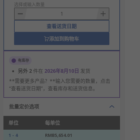
to
选择或输入数量
Basket
查看送货日期
添加到购物车
有库存
另外
2
件在
2026年8月10日
发货
**需要更多产品？**输入您需要的数量，点击
“查看送货日期”，查看库存和送货信息。
批量定价选项
单位
每单位
1 - 4
RMB5,654.01