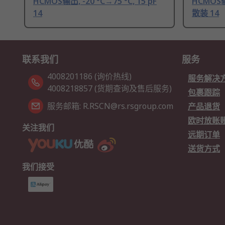
HCMOS输出, -20 °C→75 °C, 15 pF
HCMOS输出
14
散装 14
联系我们
服务
4008201186 (询价热线)
服务解决
4008218857 (货期查询及售后服务)
包裹跟踪
服务邮箱: R.RSCN@rs.rsgroup.com
产品退货
欧时放账
关注我们
远期订单
送货方式
我们接受