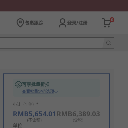
0
包裹跟踪
登录/注册
可享批量折扣
查看批量定价选项
小计（1 件）*
RMB5,654.01
RMB6,389.03
(不含税)
(含税)
Add
单位