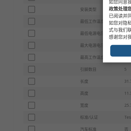
如您同意
政策处理
安装类型
PC
已阅读并同
最低工作温度
-30
如您对隐
式与我们
最低电源电压
5V
感谢您对
最大电源电压
5V
最高工作温度
70
引脚数目
5
长度
31
高度
11
宽度
25
标准/认证
Tes
汽车标准
否