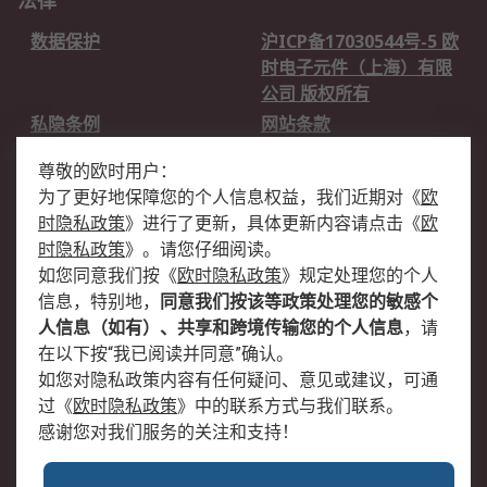
法律
数据保护
沪ICP备17030544号-5 欧
时电子元件（上海）有限
公司 版权所有
私隐条例
网站条款
邮件安全
销售条款和条件
尊敬的欧时用户：
为了更好地保障您的个人信息权益，我们近期对
《
欧
关于欧时
时隐私政策
》
进行了更新，具体更新内容请点击
《
欧
欧时销售条款
账户和付款
时隐私政策
》
。请您仔细阅读。
如您同意我们按
《
欧时隐私政策
》
规定处理您的个人
企业集团
全球办事处
信息，特别地，
同意我们按该等政策处理您的敏感个
关于我们
新闻中心
人信息（如有）、共享和跨境传输您的个人信息
，请
加入我们
在以下按“我已阅读并同意”确认。
如您对隐私政策内容有任何疑问、意见或建议，可通
过
《
欧时隐私政策
》
中的联系方式与我们联系。
感谢您对我们服务的关注和支持！