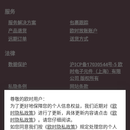
服务
服务解决方案
包裹跟踪
产品退货
欧时放账账户
远期订单
送货方式
法律
数据保护
沪ICP备17030544号-5 欧
时电子元件（上海）有限
公司 版权所有
私隐条例
网站条款
邮件安全
销售条款和条件
尊敬的欧时用户：
为了更好地保障您的个人信息权益，我们近期对
《
欧
关于欧时
时隐私政策
》
进行了更新，具体更新内容请点击
《
欧
欧时销售条款
账户和付款
时隐私政策
》
。请您仔细阅读。
如您同意我们按
《
欧时隐私政策
》
规定处理您的个人
企业集团
全球办事处