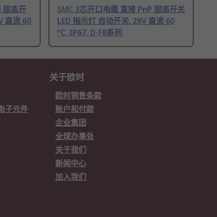
N 固态开
SMC 3芯开口电缆 直接 PnP 固态开关
V 直流 60
LED 指示灯 自动开关, 28V 直流 60
°C, IP67, D-F8系列
关于欧时
欧时销售条款
欧时电子元件
账户和付款
企业集团
全球办事处
关于我们
新闻中心
加入我们