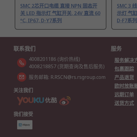
SMC 2芯开口电缆 直接 NPN 固态开
SMC 3 
关 LED 指示灯 气缸开关, 24V 直流 60
示灯 气缸开关
°C, IP67, D-Y7系列
D-F7系列
联系我们
服务
4008201186 (询价热线)
服务解决
4008218857 (货期查询及售后服务)
包裹跟踪
服务邮箱: R.RSCN@rs.rsgroup.com
产品退货
欧时放账
关注我们
远期订单
送货方式
我们接受