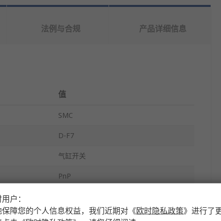
法例与合规
产品详细信息
值
SMC
D-F7
气缸开关
PnP
3芯开口电缆
时用户：
地保障您的个人信息权益，我们近期对
《
欧时隐私政策
》
进行了
导轨