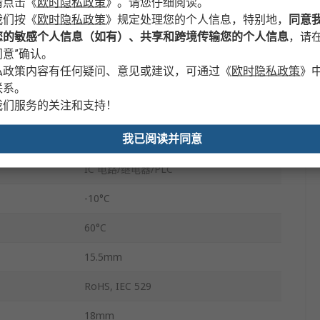
请点击
《
欧时隐私政策
》
。请您仔细阅读。
我们按
《
欧时隐私政策
》
规定处理您的个人信息，特别地，
同意
固态开关
您的敏感个人信息（如有）、共享和跨境传输您的个人信息
，请在
28V 直流
意”确认。
私政策内容有任何疑问、意见或建议，可通过
《
欧时隐私政策
》
是
联系。
我们服务的关注和支持！
IP67
我已阅读并同意
10mA
IC 电路/继电器/PLC
-10°C
60°C
15.5mm
RoHS, IEC 529
18mm