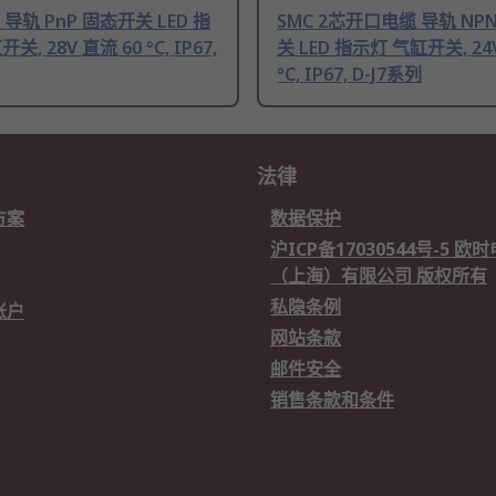
线 导轨 PnP 固态开关 LED 指
SMC 2芯开口电缆 导轨 NP
, 28V 直流 60 °C, IP67,
关 LED 指示灯 气缸开关, 24
°C, IP67, D-J7系列
法律
方案
数据保护
沪ICP备17030544号-5 
（上海）有限公司 版权所有
私隐条例
账户
网站条款
邮件安全
销售条款和条件