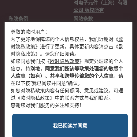
时电子元件（上海）有限
公司 版权所有
私隐条例
网站条款
邮件安全
销售条款和条件
尊敬的欧时用户：
为了更好地保障您的个人信息权益，我们近期对
《
欧
关于欧时
时隐私政策
》
进行了更新，具体更新内容请点击
《
欧
欧时销售条款
账户和付款
时隐私政策
》
。请您仔细阅读。
如您同意我们按
《
欧时隐私政策
》
规定处理您的个人
企业集团
全球办事处
信息，特别地，
同意我们按该等政策处理您的敏感个
关于我们
新闻中心
人信息（如有）、共享和跨境传输您的个人信息
，请
加入我们
在以下按“我已阅读并同意”确认。
如您对隐私政策内容有任何疑问、意见或建议，可通
过
《
欧时隐私政策
》
中的联系方式与我们联系。
感谢您对我们服务的关注和支持！
我已阅读并同意
沪公网安备 31011502009054号