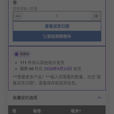
Add
卷
to
选择或输入数量
Basket
查看送货日期
添加到购物车
有库存
111
件将从其他地点发货
另外
60
件在
2026年9月24日
发货
**需要更多产品？**输入您需要的数量，点击“查
看送货日期”，查看库存和送货信息。
批量定价选项
卷
每卷
每米*