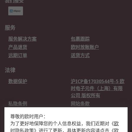
我们接受
服务
服务解决方案
包裹跟踪
产品退货
欧时放账账户
远期订单
送货方式
法律
数据保护
沪ICP备17030544号-5 欧
时电子元件（上海）有限
公司 版权所有
私隐条例
网站条款
邮件安全
销售条款和条件
尊敬的欧时用户：
为了更好地保障您的个人信息权益，我们近期对
《
欧
关于欧时
时隐私政策
》
进行了更新，具体更新内容请点击
《
欧