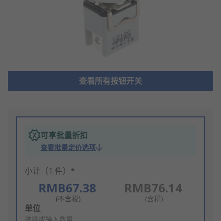
查看所有按钮开关
可享批量折扣
查看批量定价选项
小计（1 件）*
RMB67.38
RMB76.14
(不含税)
(含税)
Add
单位
to
选择或输入数量