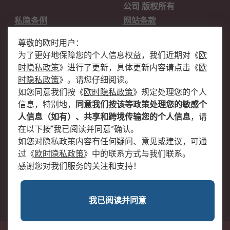
公司 版权所有
私隐条例
网站条款
邮件安全
销售条款和条件
尊敬的欧时用户：
为了更好地保障您的个人信息权益，我们近期对
《
欧
关于欧时
时隐私政策
》
进行了更新，具体更新内容请点击
《
欧
欧时销售条款
账户和付款
时隐私政策
》
。请您仔细阅读。
如您同意我们按
《
欧时隐私政策
》
规定处理您的个人
企业集团
全球办事处
信息，特别地，
同意我们按该等政策处理您的敏感个
关于我们
新闻中心
人信息（如有）、共享和跨境传输您的个人信息
，请
加入我们
在以下按“我已阅读并同意”确认。
如您对隐私政策内容有任何疑问、意见或建议，可通
过
《
欧时隐私政策
》
中的联系方式与我们联系。
感谢您对我们服务的关注和支持！
我已阅读并同意
沪公网安备 31011502009054号