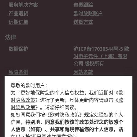
服务解决方案
包裹跟踪
产品退货
欧时放账账户
远期订单
送货方式
法律
数据保护
沪ICP备17030544号-5 欧
时电子元件（上海）有限
公司 版权所有
私隐条例
网站条款
邮件安全
销售条款和条件
尊敬的欧时用户：
为了更好地保障您的个人信息权益，我们近期对
《
欧
关于欧时
时隐私政策
》
进行了更新，具体更新内容请点击
《
欧
欧时销售条款
账户和付款
时隐私政策
》
。请您仔细阅读。
如您同意我们按
《
欧时隐私政策
》
规定处理您的个人
企业集团
全球办事处
信息，特别地，
同意我们按该等政策处理您的敏感个
关于我们
新闻中心
人信息（如有）、共享和跨境传输您的个人信息
，请
加入我们
在以下按“我已阅读并同意”确认。