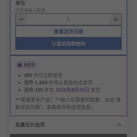
Add
单位
to
选择或输入数量
Basket
查看送货日期
添加到购物车
有库存
495
件可立即发货
另外
1,800
件将从其他地点发货
另外
105
件在
2026年8月26日
发货
**需要更多产品？**输入您需要的数量，点击“查
看送货日期”，查看库存和送货信息。
批量定价选项