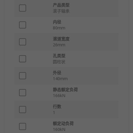
产品类型
滚子轴承
内径
80mm
滚道宽度
26mm
孔类型
圆柱状
外径
140mm
静态额定负荷
166kN
行数
1
额定动负荷
160kN