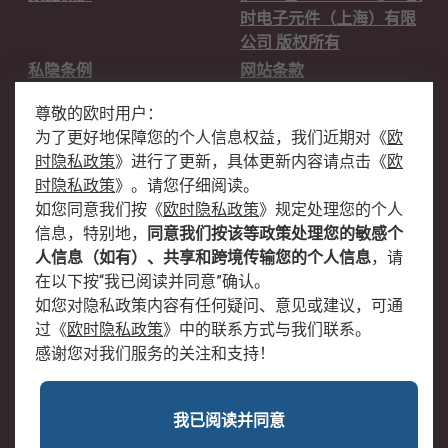
时电子元件（上海）有限
公司 版权所有
私隐条例
网站条款
邮件安全
销售条款和条件
尊敬的欧时用户：
为了更好地保障您的个人信息权益，我们近期对
《
欧
关于欧时
时隐私政策
》
进行了更新，具体更新内容请点击
《
欧
欧时销售条款
账户和付款
时隐私政策
》
。请您仔细阅读。
如您同意我们按
《
欧时隐私政策
》
规定处理您的个人
企业集团
全球办事处
信息，特别地，
同意我们按该等政策处理您的敏感个
关于我们
新闻中心
人信息（如有）、共享和跨境传输您的个人信息
，请
加入我们
在以下按“我已阅读并同意”确认。
如您对隐私政策内容有任何疑问、意见或建议，可通
过
《
欧时隐私政策
》
中的联系方式与我们联系。
感谢您对我们服务的关注和支持！
我已阅读并同意
沪公网安备 31011502009054号