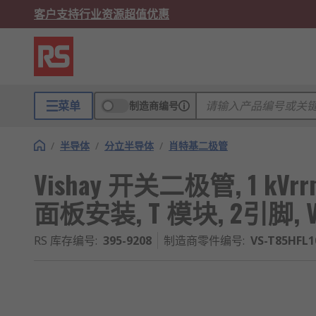
客户支持
行业资源
超值优惠
菜单
制造商编号
/
半导体
/
分立半导体
/
肖特基二极管
Vishay 开关二极管, 1 kVrrm, 8
面板安装, T 模块, 2引脚, 
RS 库存编号
:
395-9208
制造商零件编号
:
VS-T85HFL1