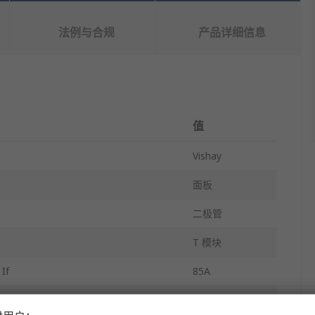
法例与合规
产品详细信息
值
Vishay
面板
二极管
T 模块
If
85A
Vrrm
1kV