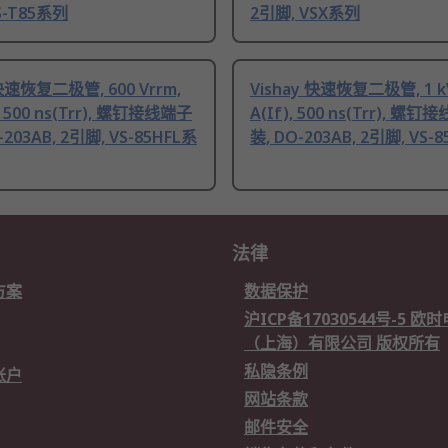
S-T85系列
2引脚, VSX系列
 快速恢复二极管, 600 Vrrm,
Vishay 快速恢复二极管, 1 kV
), 500 ns(Trr), 螺钉接线端子
A(If), 500 ns(Trr), 螺
203AB, 2引脚, VS-85HFL系
装, DO-203AB, 2引脚, VS-
法律
方案
数据保护
沪ICP备17030544号-5 
（上海）有限公司 版权所有
私隐条例
账户
网站条款
邮件安全