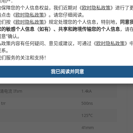
时用户：
单
地保障您的个人信息权益，我们近期对
《
欧时隐私政策
》
进行了
请点击
《
欧时隐私政策
》
。请您仔细阅读。
VS-T85
我们按
《
欧时隐私政策
》
规定处理您的个人信息，特别地，
同意
您的敏感个人信息（如有）、共享和跨境传输您的个人信息
，请在
开关
意”确认。
2
私政策内容有任何疑问、意见或建议，可通过
《
欧时隐私政策
》
联系。
100μA
我们服务的关注和支持！
-40°C
我已阅读并同意
1.55V
电流 Ifsm
1.4kA
rr
500ns
125°C
41mm