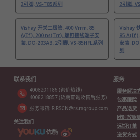
2引脚, VS-T85系列
2引脚, V
Vishay 开关二极管, 400 Vrrm, 85
Vishay
A(If), 200 ns(Trr), 螺钉接线端子安
85 A(If
装, DO-203AB, 2引脚, VS-85HFL系列
安装, DO-
列
联系我们
服务
4008201186 (询价热线)
服务解决
4008218857 (货期查询及售后服务)
包裹跟踪
服务邮箱: R.RSCN@rs.rsgroup.com
产品退货
欧时放账
关注我们
远期订单
送货方式