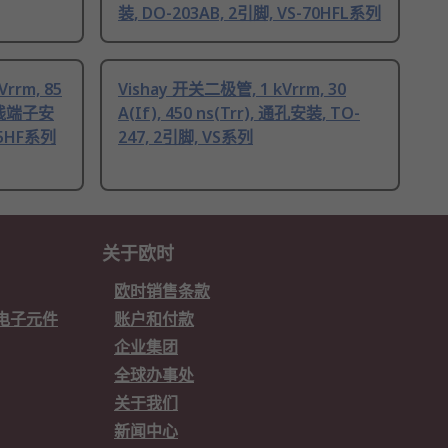
装, DO-203AB, 2引脚, VS-70HFL系列
rrm, 85
Vishay 开关二极管, 1 kVrrm, 30
钉接线端子安
A(If), 450 ns(Trr), 通孔安装, TO-
85HF系列
247, 2引脚, VS系列
关于欧时
欧时销售条款
欧时电子元件
账户和付款
企业集团
全球办事处
关于我们
新闻中心