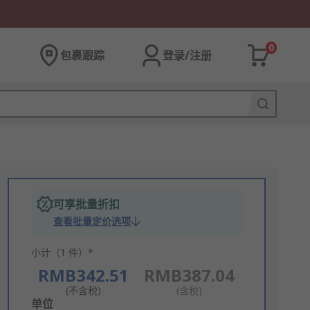
0
包裹跟踪
登录/注册
可享批量折扣
查看批量定价选项
小计（1 件）*
RMB342.51
RMB387.04
(不含税)
(含税)
Add
单位