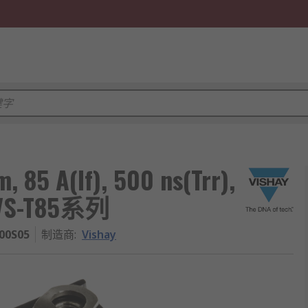
5 A(If), 500 ns(Trr),
VS-T85系列
00S05
制造商
:
Vishay