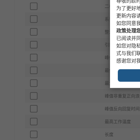
尊敬的欧
二极管配置
为了更好
更新内容
系列
如您同意
政策处理
整流器类型
已阅读并同
引脚数目
如您对隐
式与我们
峰值反向电流 Ir
感谢您对
最低工作温度
最大正向电压 Vf
峰值非重复正向浪涌
峰值反向回复时间 t
最高工作温度
长度