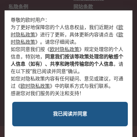
私隐条例
网站条款
邮件安全
销售条款和条件
尊敬的欧时用户：
为了更好地保障您的个人信息权益，我们近期对
《
欧
关于欧时
时隐私政策
》
进行了更新，具体更新内容请点击
《
欧
欧时销售条款
账户和付款
时隐私政策
》
。请您仔细阅读。
如您同意我们按
《
欧时隐私政策
》
规定处理您的个人
企业集团
全球办事处
信息，特别地，
同意我们按该等政策处理您的敏感个
关于我们
新闻中心
人信息（如有）、共享和跨境传输您的个人信息
，请
加入我们
在以下按“我已阅读并同意”确认。
如您对隐私政策内容有任何疑问、意见或建议，可通
过
《
欧时隐私政策
》
中的联系方式与我们联系。
感谢您对我们服务的关注和支持！
我已阅读并同意
沪公网安备 31011502009054号
中国上海市浦东新区东育路227弄3号前滩世贸中心二期C栋5层501单元; 邮编：
200126
© RS Components Ltd