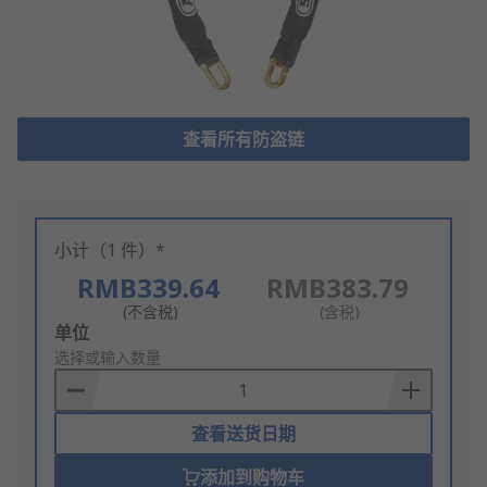
查看所有防盗链
小计（1 件）*
RMB339.64
RMB383.79
(不含税)
(含税)
Add
单位
to
选择或输入数量
Basket
查看送货日期
添加到购物车