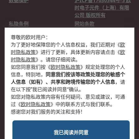
数据保护
沪ICP备17030544号-5 欧
时电子元件（上海）有限
公司 版权所有
私隐条例
网站条款
邮件安全
销售条款和条件
尊敬的欧时用户：
为了更好地保障您的个人信息权益，我们近期对
《
欧
关于欧时
时隐私政策
》
进行了更新，具体更新内容请点击
《
欧
欧时销售条款
账户和付款
时隐私政策
》
。请您仔细阅读。
如您同意我们按
《
欧时隐私政策
》
规定处理您的个人
企业集团
全球办事处
信息，特别地，
同意我们按该等政策处理您的敏感个
关于我们
新闻中心
人信息（如有）、共享和跨境传输您的个人信息
，请
加入我们
在以下按“我已阅读并同意”确认。
如您对隐私政策内容有任何疑问、意见或建议，可通
过
《
欧时隐私政策
》
中的联系方式与我们联系。
感谢您对我们服务的关注和支持！
我已阅读并同意
沪公网安备 31011502009054号