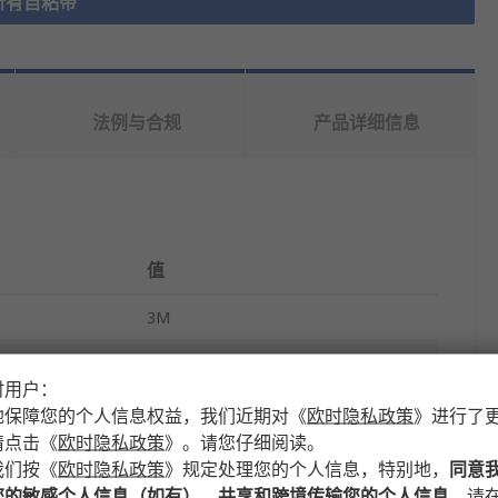
所有自粘带
法例与合规
产品详细信息
值
3M
乙烯丙烯二烃单体
时用户：
自粘带
地保障您的个人信息权益，我们近期对
《
欧时隐私政策
》
进行了
请点击
《
欧时隐私政策
》
。请您仔细阅读。
19mm
我们按
《
欧时隐私政策
》
规定处理您的个人信息，特别地，
同意
您的敏感个人信息（如有）、共享和跨境传输您的个人信息
，请在