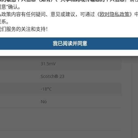
9.15m
意”确认。
0.76mm
私政策内容有任何疑问、意见或建议，可通过
《
欧时隐私政策
》
联系。
黑色
我们服务的关注和支持！
14N/cm
我已阅读并同意
90°C
31.5mV
Scotch® 23
-18°C
No