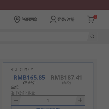
0
包裹跟踪
登录/注册
小计（1 件）*
RMB165.85
RMB187.41
(不含税)
(含税)
Add
单位
to
选择或输入数量
Basket