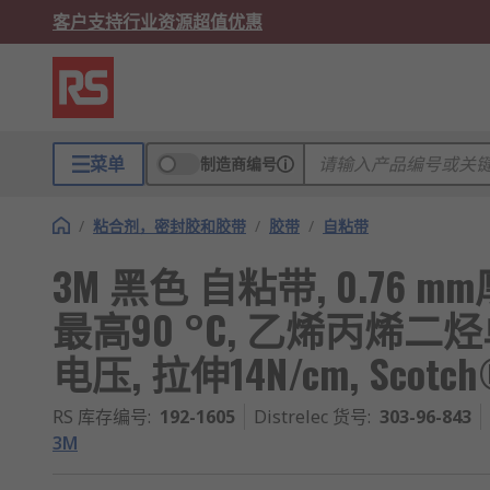
客户支持
行业资源
超值优惠
菜单
制造商编号
/
粘合剂，密封胶和胶带
/
胶带
/
自粘带
3M 黑色 自粘带, 0.76 mm厚,
最高90 °C, 乙烯丙烯二烃单
电压, 拉伸14N/cm, Scotch
RS 库存编号
:
192-1605
Distrelec 货号
:
303-96-843
3M