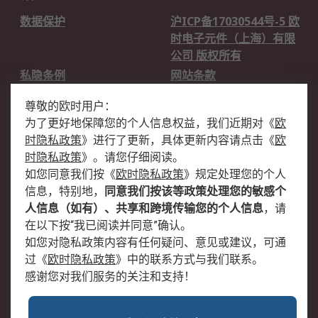
数据保护
沪ICP备17030544号-5 欧
时电子元件（上海）有限
公司 版权所有
私隐条例
网站条款
邮件安全
销售条款和条件
尊敬的欧时用户：
为了更好地保障您的个人信息权益，我们近期对
《
欧
关于欧时
时隐私政策
》
进行了更新，具体更新内容请点击
《
欧
欧时销售条款
账户和付款
时隐私政策
》
。请您仔细阅读。
如您同意我们按
《
欧时隐私政策
》
规定处理您的个人
企业集团
全球办事处
信息，特别地，
同意我们按该等政策处理您的敏感个
关于我们
新闻中心
人信息（如有）、共享和跨境传输您的个人信息
，请
加入我们
在以下按“我已阅读并同意”确认。
如您对隐私政策内容有任何疑问、意见或建议，可通
过
《
欧时隐私政策
》
中的联系方式与我们联系。
感谢您对我们服务的关注和支持！