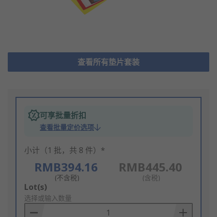
查看所有垫片套装
可享批量折扣
查看批量定价选项
小计（1 批，共 8 件）*
RMB394.16
RMB445.40
(不含税)
(含税)
Add
Lot(s)
to
选择或输入数量
Basket