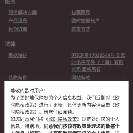
服务
服务解决方案
包裹跟踪
产品退货
欧时放账账户
远期订单
送货方式
法律
数据保护
沪ICP备17030544号-5 欧
时电子元件（上海）有限
公司 版权所有
私隐条例
网站条款
邮件安全
销售条款和条件
尊敬的欧时用户：
为了更好地保障您的个人信息权益，我们近期对
《
欧
关于欧时
时隐私政策
》
进行了更新，具体更新内容请点击
《
欧
欧时销售条款
账户和付款
时隐私政策
》
。请您仔细阅读。
如您同意我们按
《
欧时隐私政策
》
规定处理您的个人
企业集团
全球办事处
信息，特别地，
同意我们按该等政策处理您的敏感个
关于我们
新闻中心