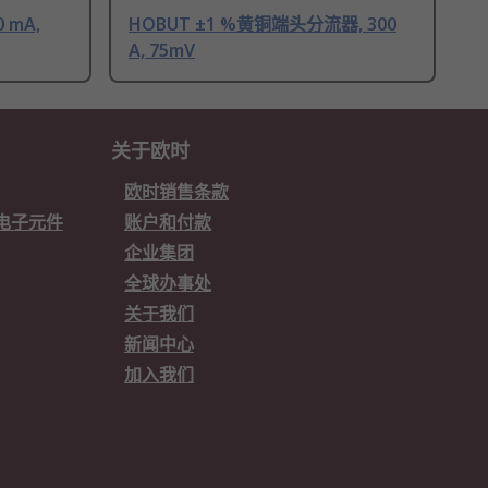
 mA,
HOBUT ±1 %黄铜端头分流器, 300
A, 75mV
关于欧时
欧时销售条款
欧时电子元件
账户和付款
企业集团
全球办事处
关于我们
新闻中心
加入我们