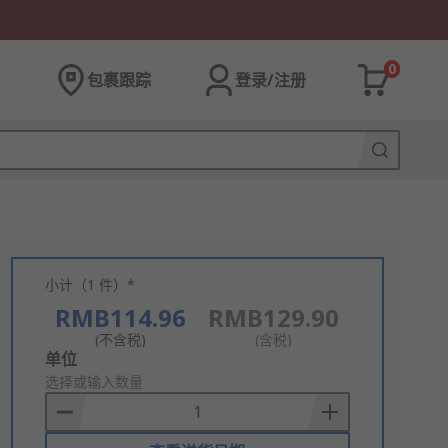
0
包裹跟踪
登录/注册
小计（1 件）*
RMB114.96
RMB129.90
(不含税)
(含税)
Add
单位
to
选择或输入数量
Basket