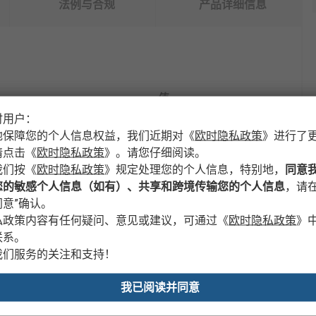
法例与合规
产品详细信息
值
时用户：
HOBUT
地保障您的个人信息权益，我们近期对
《
欧时隐私政策
》
进行了
请点击
《
欧时隐私政策
》
。请您仔细阅读。
类型
分流器
我们按
《
欧时隐私政策
》
规定处理您的个人信息，特别地，
同意
电流
10A
您的敏感个人信息（如有）、共享和跨境传输您的个人信息
，请在
意”确认。
型
板
私政策内容有任何疑问、意见或建议，可通过
《
欧时隐私政策
》
联系。
电压
75mV
我们服务的关注和支持！
度
±1.5 %
我已阅读并同意
工作温度
-20°C