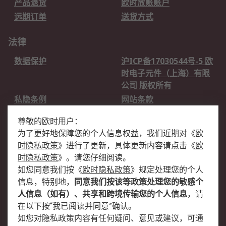
产品退货
欧时放账账户
远期订单
送货方式
法律
数据保护
沪ICP备17030544号-5 欧
时电子元件（上海）有限
公司 版权所有
私隐条例
网站条款
邮件安全
销售条款和条件
尊敬的欧时用户：
为了更好地保障您的个人信息权益，我们近期对
《
欧
关于欧时
时隐私政策
》
进行了更新，具体更新内容请点击
《
欧
欧时销售条款
账户和付款
时隐私政策
》
。请您仔细阅读。
如您同意我们按
《
欧时隐私政策
》
规定处理您的个人
企业集团
全球办事处
信息，特别地，
同意我们按该等政策处理您的敏感个
关于我们
新闻中心
人信息（如有）、共享和跨境传输您的个人信息
，请
加入我们
在以下按“我已阅读并同意”确认。
如您对隐私政策内容有任何疑问、意见或建议，可通