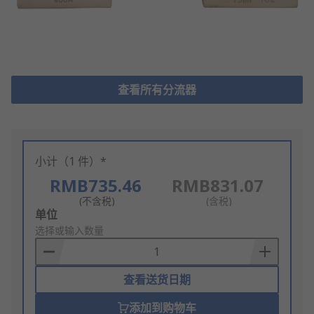
查看所有分流器
小计（1 件）*
RMB735.46
RMB831.07
(不含税)
(含税)
Add
单位
to
选择或输入数量
Basket
查看送货日期
添加到购物车