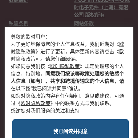
数据保护
沪ICP备17030544号-5 欧
时电子元件（上海）有限
公司 版权所有
私隐条例
网站条款
邮件安全
销售条款和条件
尊敬的欧时用户：
为了更好地保障您的个人信息权益，我们近期对
《
欧
关于欧时
时隐私政策
》
进行了更新，具体更新内容请点击
《
欧
欧时销售条款
账户和付款
时隐私政策
》
。请您仔细阅读。
如您同意我们按
《
欧时隐私政策
》
规定处理您的个人
企业集团
全球办事处
信息，特别地，
同意我们按该等政策处理您的敏感个
关于我们
新闻中心
人信息（如有）、共享和跨境传输您的个人信息
，请
加入我们
在以下按“我已阅读并同意”确认。
如您对隐私政策内容有任何疑问、意见或建议，可通
过
《
欧时隐私政策
》
中的联系方式与我们联系。
感谢您对我们服务的关注和支持！
我已阅读并同意
沪公网安备 31011502009054号