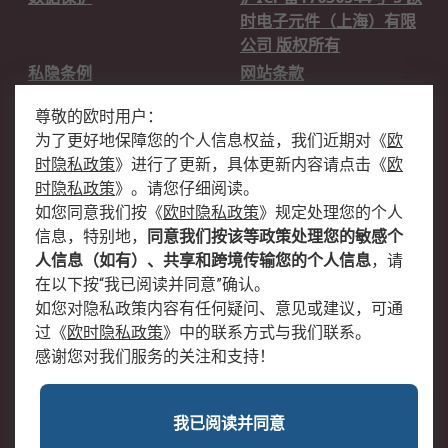
时电子元件（上海）有限
公司 版权所有
私隐条例
网站条款
邮件安全
销售条款和条件
尊敬的欧时用户：
为了更好地保障您的个人信息权益，我们近期对
《
欧
关于欧时
时隐私政策
》
进行了更新，具体更新内容请点击
《
欧
欧时销售条款
账户和付款
时隐私政策
》
。请您仔细阅读。
如您同意我们按
《
欧时隐私政策
》
规定处理您的个人
企业集团
全球办事处
信息，特别地，
同意我们按该等政策处理您的敏感个
关于我们
新闻中心
人信息（如有）、共享和跨境传输您的个人信息
，请
加入我们
在以下按“我已阅读并同意”确认。
如您对隐私政策内容有任何疑问、意见或建议，可通
过
《
欧时隐私政策
》
中的联系方式与我们联系。
感谢您对我们服务的关注和支持！
我已阅读并同意
沪公网安备 31011502009054号