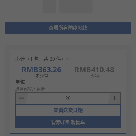
查看所有防疫地垫
小计（1 包，共 20 件）*
RMB363.26
RMB410.48
(不含税)
(含税)
Add
单位
to
选择或输入数量
Basket
查看送货日期
添加到购物车