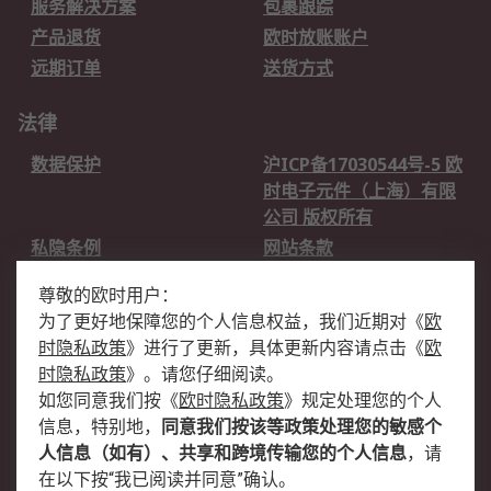
服务解决方案
包裹跟踪
产品退货
欧时放账账户
远期订单
送货方式
法律
数据保护
沪ICP备17030544号-5 欧
时电子元件（上海）有限
公司 版权所有
私隐条例
网站条款
邮件安全
销售条款和条件
尊敬的欧时用户：
为了更好地保障您的个人信息权益，我们近期对
《
欧
关于欧时
时隐私政策
》
进行了更新，具体更新内容请点击
《
欧
欧时销售条款
账户和付款
时隐私政策
》
。请您仔细阅读。
如您同意我们按
《
欧时隐私政策
》
规定处理您的个人
企业集团
全球办事处
信息，特别地，
同意我们按该等政策处理您的敏感个
关于我们
新闻中心
人信息（如有）、共享和跨境传输您的个人信息
，请
加入我们
在以下按“我已阅读并同意”确认。