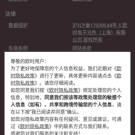
法律
数据保护
沪ICP备17030544号-5 欧
时电子元件（上海）有限
公司 版权所有
私隐条例
网站条款
邮件安全
销售条款和条件
尊敬的欧时用户：
为了更好地保障您的个人信息权益，我们近期对
《
欧
关于欧时
时隐私政策
》
进行了更新，具体更新内容请点击
《
欧
欧时销售条款
账户和付款
时隐私政策
》
。请您仔细阅读。
如您同意我们按
《
欧时隐私政策
》
规定处理您的个人
企业集团
全球办事处
信息，特别地，
同意我们按该等政策处理您的敏感个
关于我们
新闻中心
人信息（如有）、共享和跨境传输您的个人信息
，请
加入我们
在以下按“我已阅读并同意”确认。
如您对隐私政策内容有任何疑问、意见或建议，可通
过
《
欧时隐私政策
》
中的联系方式与我们联系。
感谢您对我们服务的关注和支持！