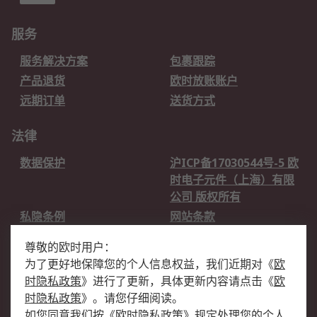
服务
服务解决方案
包裹跟踪
产品退货
欧时放账账户
远期订单
送货方式
法律
数据保护
沪ICP备17030544号-5 欧
时电子元件（上海）有限
公司 版权所有
私隐条例
网站条款
邮件安全
销售条款和条件
尊敬的欧时用户：
为了更好地保障您的个人信息权益，我们近期对
《
欧
关于欧时
时隐私政策
》
进行了更新，具体更新内容请点击
《
欧
欧时销售条款
账户和付款
时隐私政策
》
。请您仔细阅读。
如您同意我们按
《
欧时隐私政策
》
规定处理您的个人