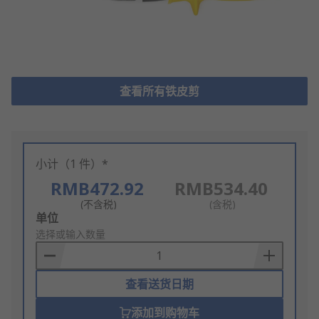
查看所有铁皮剪
小计（1 件）*
RMB472.92
RMB534.40
(不含税)
(含税)
Add
单位
to
选择或输入数量
Basket
查看送货日期
添加到购物车